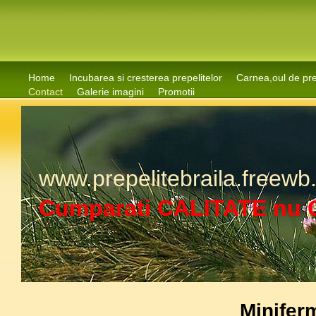
Home
Incubarea si cresterea prepelitelor
Carnea,oul de pre
Contact
Galerie imagini
Promotii
www.prepelitebraila.freewb
Cumparati CALITATE nu 
Miniferm