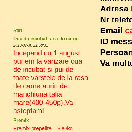
Adresa
Nr tele
Email
c
Ştiri
Oua de incubat rasa de carne
ID mes
2013-07-30 21:58:31
Persoan
Incepand cu 1 august
punem la vanzare oua
Va mult
de incubat si pui de
toate varstele de la rasa
de carne auriu de
manchiuria talia
mare(400-450g).Va
asteptam!
Premix
Premix
prepelite 9
lei/kg