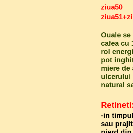
ziua5
ziua51+
Ouale se
cafea cu 
rol energ
pot inghi
miere de 
ulcerului
natural s
Retineti
-in timpu
sau praji
pierd din