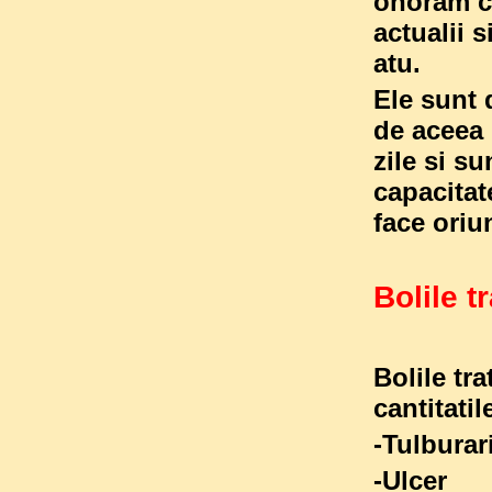
onoram c
actualii s
atu.
Ele sunt d
de aceea i
zile si s
capacitat
face oriu
Bolile t
Bolile tra
cantitatil
-Tulb
-U