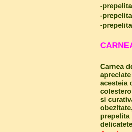
-prepelita
-prepelit
-prepelit
CARNEA
Carnea de
apreciate
acesteia 
colestero
si curati
obezitate
prepelita
delicatet