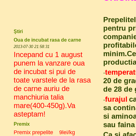
Prepelite
pentru pr
Ştiri
companie.
Oua de incubat rasa de carne
profitabil
2013-07-30 21:58:31
minim.Cei
Incepand cu 1 august
productia
punem la vanzare oua
de incubat si pui de
temperat
-
toate varstele de la rasa
20 de gra
de carne auriu de
de 28 de 
manchiuria talia
furajul
ca
-
mare(400-450g).Va
sa contin
asteptam!
si a
minoa
sau faina
Premix
Premix
prepelite 9
lei/kg
Ca si afac