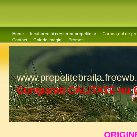
Home
Incubarea si cresterea prepelitelor
Carnea,oul de pre
Contact
Galerie imagini
Promotii
www.prepelitebraila.freewb
Cumparati CALITATE nu 
ORIGIN