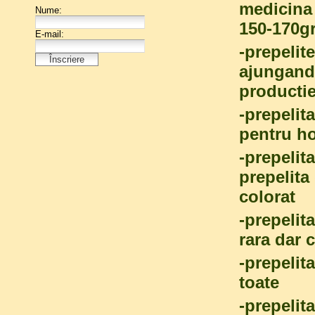
medicina 
150-170gr 
-prepelit
ajungand 
producti
-prepelit
pentru h
-prepelit
prepelita
colorat
-prepelit
rara dar 
-prepelit
toate
-prepelit