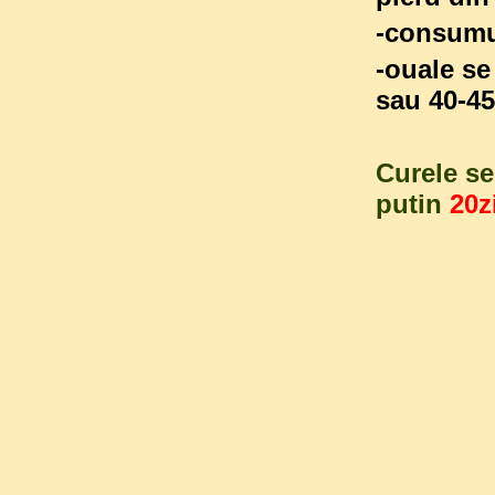
-consumul
-ouale se
sau 40-45
Curele se
putin
20z