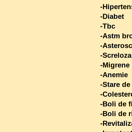
-Hiper
-Di
-T
-Ast
-Ast
-Scre
-Mi
-A
-Sta
-Co
-Bol
-Bol
-Revit