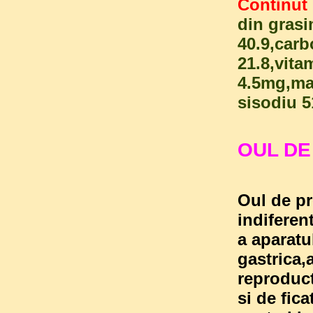
Continut 
din grasi
40.9,carb
21.8,vita
4.5mg,ma
sisodiu 
OUL DE
Oul de pr
indiferen
a aparatu
gastrica,
reproduct
si de fic