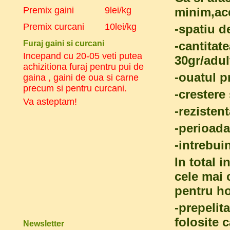
Premix gaini 9lei/kg
minim,ace
Premix curcani 10lei/kg
-spatiu d
Furaj gaini si curcani
-cantitat
Incepand cu 20-05 veti putea
30gr/adul
achizitiona furaj pentru pui de
-ouatul p
gaina , gaini de oua si carne
precum si pentru curcani.
-crestere
Va asteptam!
-rezistent
-perioada
-intrebui
In total 
cele mai 
pentru ho
-prepelit
folosite 
Newsletter