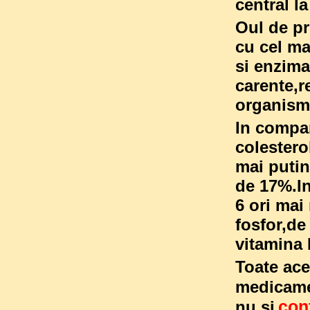
central l
Oul de pr
cu cel ma
si enzima
carente,r
organism
In compar
colestero
mai putin
de 17%.In
6 ori mai
fosfor,de
vitamina 
Toate ace
medicame
cont
nu si